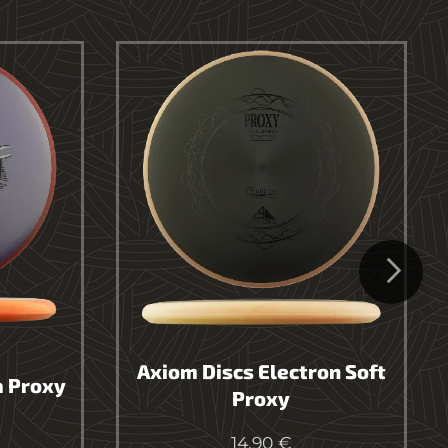
Axiom Discs Electron Soft
a Proxy
Proxy
14.90
€