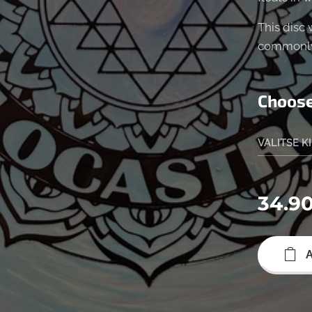
This disc
commonly 
Choose
VALITSE K
34.9
A