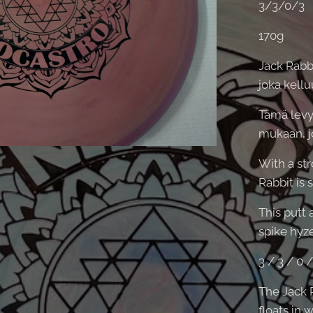
3/3/0/3
170g
Jack Rabb
joka kell
Tämä levy
mukaan, jo
With a str
Rabbit is 
This putt
spike hyze
3 / 3 / 0 /
The Jack R
floats in 