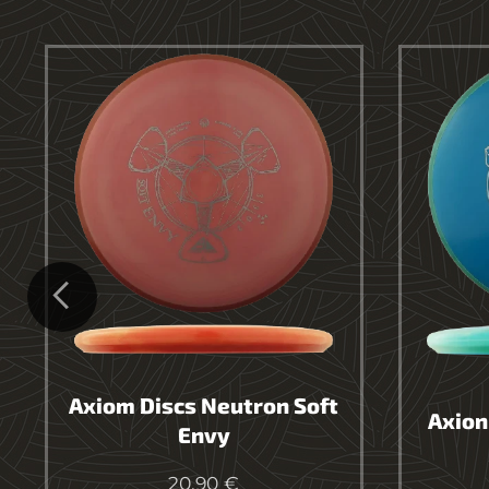
Axiom Discs Neutron Soft
Axion
Envy
20.90
€