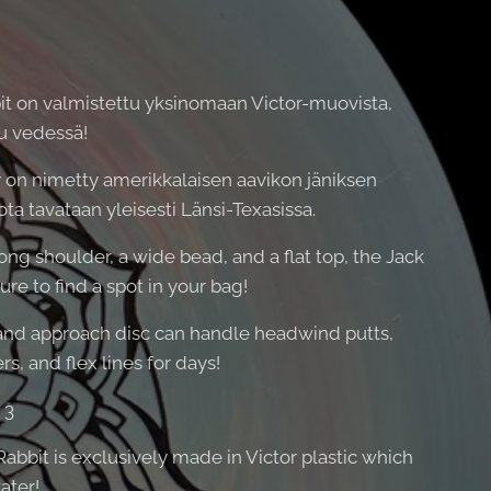
it on valmistettu yksinomaan Victor-muovista,
uu vedessä!
 on nimetty amerikkalaisen aavikon jäniksen
ta tavataan yleisesti Länsi-Texasissa.
ong shoulder, a wide bead, and a flat top, the Jack
sure to find a spot in your bag!
 and approach disc can handle headwind putts,
rs, and flex lines for days!
 3
abbit is exclusively made in Victor plastic which
water!