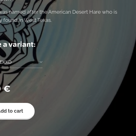
 was named after the American Desert Hare who is
found in West Texas.
 a variant:
IEKKO
0
€
dd to cart