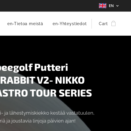
EN
en-Tietoa meistä
en-Yhteystiedot
Cart
beegolf Putteri
RABBIT V2- NIKKO
ASTRO TOUR SERIES
i- ja lähestymiskiekko kestää vastatuulen,
iä ja joustavia linjoja päivien ajan!