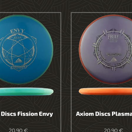
 Discs Fission Envy
Axiom Discs Plasm
20.90
€
20.90
€