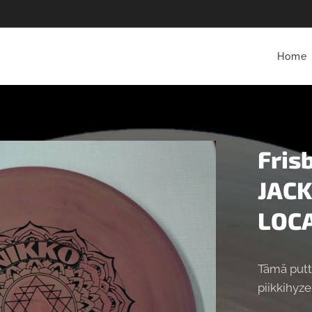
Home
Fris
JACK
LOC
Tämä putt
piikkihyzer