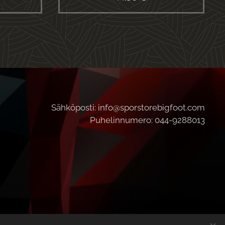
Sähköposti: info@sporstorebigfoot.com
Puhelinnumero: 044-9288013