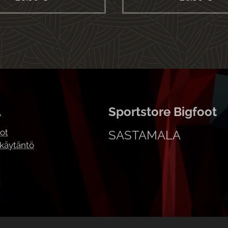
A
Sportstore Bigfoot
ot
SASTAMALA
akäytäntö