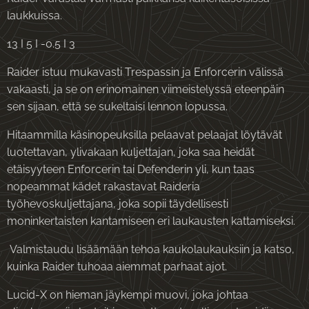
laukkuissa.
13 I 5 I -0.5 I 3
Raider istuu mukavasti Trespassin ja Enforcerin välissä
vakaasti, ja se on erinomainen viimeistelyssä eteenpäin
sen sijaan, että se sukeltaisi lennon lopussa.
Hitaammilla käsinopeuksilla pelaavat pelaajat löytävät
luotettavan, ylivakaan kuljettajan, joka saa heidät
etäisyyteen Enforcerin tai Defenderin yli, kun taas
nopeammat kädet rakastavat Raideria
työhevoskuljettajana, joka sopii täydellisesti
moninkertaisten kantamiseen eri laukausten kattamiseksi.
Valmistaudu lisäämään tehoa kaukolaukauksiin ja katso,
kuinka Raider tuhoaa aiemmat parhaat ajot.
Lucid-X on hieman jäykempi muovi, joka johtaa