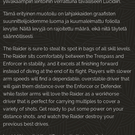
ylivakaampiin lentoihin verrattuna tavalliseen Lucidiin.
Tämä erityinen muotoilu on lahjakkaiden graafisten
suunnittelijoidemme luoma ja kuumaleimattu foliolla
levylle. Näitä levyjä on rajoitettu määrä, eikä niitä täytetä
säännöllisesti.
The Raider is sure to steal its spot in bags of all skill levels.
The Raider sits comfortably between the Trespass and
Enforcer in stability, and it excels at finishing forward
instead of diving at the end of its flight. Players with slower
arm speeds will find a dependable, overstable driver that
will gain them distance over the Enforcer or Defender,
while faster arms will love the Raider as a workhorse
driver that is perfect for carrying multiples to cover a
variety of shots. Get ready to put some power on your
distance shots, and watch the Raider destroy your
previous best drives.