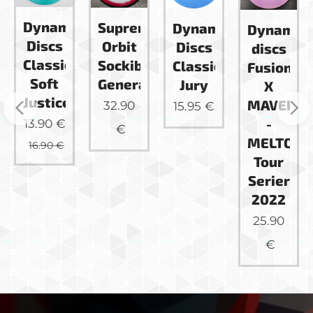
Dynamic
Supreme
c
Dynamic
Dynamic
Discs
Orbit
Discs
discs
Classic
Sockibomb
me
Classic
Fusion-
Soft
General
Jury
X
Justice
omb
MAVERIC
32.90
15.95
€
-
13.90
€
€
MELTON
16.90
€
Tour
Serier
2022
25.90
€