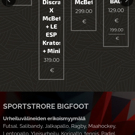
BAG
Discraft
McBeth
X
129.00
299.00
McBeth
€
€
+ LE
199.00
ESP
€
Kratos
+ Mini
319.00
€
SPORTSTRORE BIGFOOT
Urheiluvälineiden erikoismyymälä
Futsal, Salibandy, Jalkapallo, Ragby, Maahockey,
Lentopallo, Yleisurheilu, Koripallo, tennis, Padel,