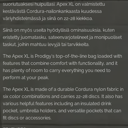
suoriutuaksesi huipullasi. Apex XL on valmistettu
kestävästä Cordura-nailonkankaasta kuudessa
väriyhdistelmässä ja siinä on 22-28 kiekkoa.
Siinä on myös useita hyödyllisiä ominaisuuksia, kuten
eristetty juomatasku, sateenvarjotelineet ja monipuoliset
taskut, joihin mahtuu levyjä tai tarvikkeita.
The Apex XL is Prodigy's top-of-the-line bag loaded with
features that combine comfort with functionality, and it
has plenty of room to carry everything you need to
perform at your peak.
The Apex XL is made of a durable Cordura nylon fabric in
six color combinations and carries 22-28 discs. It also has
various helpful features including an insulated drink
pocket, umbrella holders, and versatile pockets that can
fit discs or accessories.