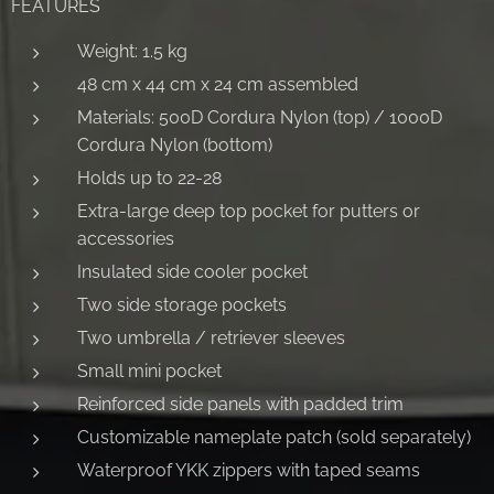
FEATURES
Weight: 1.5 kg
48 cm x 44 cm x 24 cm assembled
Materials: 500D Cordura Nylon (top) / 1000D
Cordura Nylon (bottom)
Holds up to 22-28
Extra-large deep top pocket for putters or
accessories
Insulated side cooler pocket
Two side storage pockets
Two umbrella / retriever sleeves
Small mini pocket
Reinforced side panels with padded trim
Customizable nameplate patch (sold separately)
Waterproof YKK zippers with taped seams