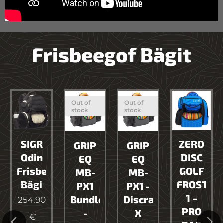
Frisbeegof Bägit
Out of
Out of
stock
stock
SIGR
ZERO
GRIP
GRIP
Odin
DISC
EQ
EQ
Frisbeegolf
GOLF
MB-
MB-
Bägi
FROSTY-
PX1
PX1 -
1 –
Bundle
Discraft
254.90
PRO
-
X
€