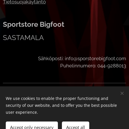
Tietosuojakäytäntö
Sportstore Bigfoot
SASTAMALA
Sähköposti: info@sporstorebigfoot.com
Puhelinnumero: 044-9288013
Cookies
We use cookies to enable the proper functioning and
Languages
security of our website, and to offer you the best possible
Suomi
English
user experience.
Add to cart
Accept only necessary
Accept all