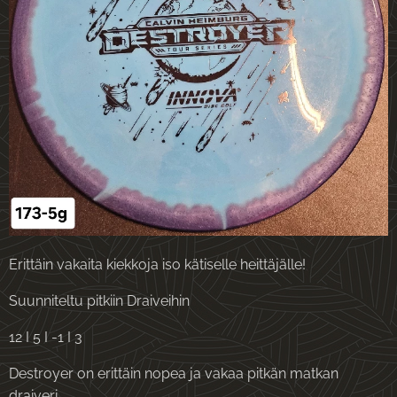
Erittäin vakaita kiekkoja iso kätiselle heittäjälle!
Suunniteltu pitkiin Draiveihin
12 I 5 I -1 I 3
Destroyer on erittäin nopea ja vakaa pitkän matkan
draiveri.