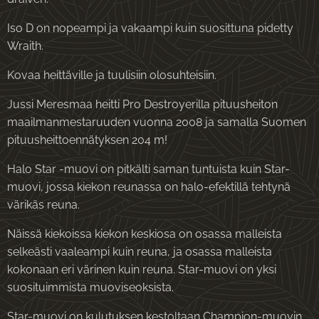
Iso D on nopeampi ja vakaampi kuin suosittuna pidetty
Wraith.
Kovaa heittäville ja tuulisiin olosuhteisiin.
Jussi Meresmaa heitti Pro Destroyerilla pituusheiton
maailmanmestaruuden vuonna 2008 ja samalla Suomen
pituusheittoennätyksen 204 m!
Halo Star -muovi on pitkälti saman tuntuista kuin Star-
muovi, jossa kiekon reunassa on halo-efektillä tehtynä
värikäs reuna.
Näissä kiekoissa kiekon keskiosa on osassa malleista
selkeästi vaaleampi kuin reuna, ja osassa malleista
kokonaan eri värinen kuin reuna. Star-muovi on yksi
suosituimmista muoviseoksista.
Star-muovi on kulutuksen kestoltaan Champion-muovin