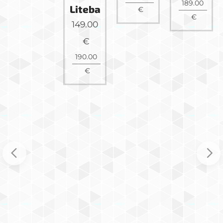
189.00
Litebase
€
€
149.00
€
190.00
€