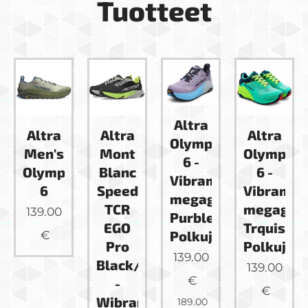
Tuotteet
Altra
Altra
nia
Altra
Altra
Olympus
Olympus
Men's
Mont
6 -
6 -
Olympus
Blanc
Vibram
Vibram
6
Speed
megagrip
megagrip
TCR
139.00
Purble
Trquise
EGO
Polkujuoksukenkä
€
Polkujuo
Pro
139.00
Black/Lime
139.00
€
-
€
Wibram
189.00