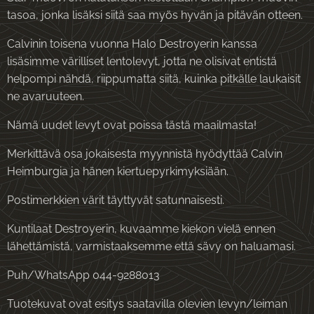
tasoa, jonka lisäksi siitä saa myös hyvän ja pitävän otteen.
Calvinin toisena vuonna Halo Destroyerin kanssa
lisäsimme värilliset lentolevyt, jotta ne olisivat entistä
helpompi nähdä, riippumatta siitä, kuinka pitkälle laukaisit
ne avaruuteen.
Nämä uudet levyt ovat poissa tästä maailmasta!
Merkittävä osa jokaisesta myynnistä hyödyttää Calvin
Heimburgia ja hänen kiertuepyrkimyksiään.
Postimerkkien värit täyttyvät satunnaisesti.
Kuntilaat Destroyerin, kuvaamme kiekon vielä ennen
lähettämistä, varmistaaksemme että sävy on haluamasi.
Puh/WhatsApp 044-9288013
Tuotekuvat ovat esitys saatavilla olevien levyn/leiman