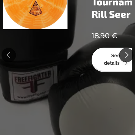
ment
Tournam
rship
Rill Seer
18.90
€
See
details