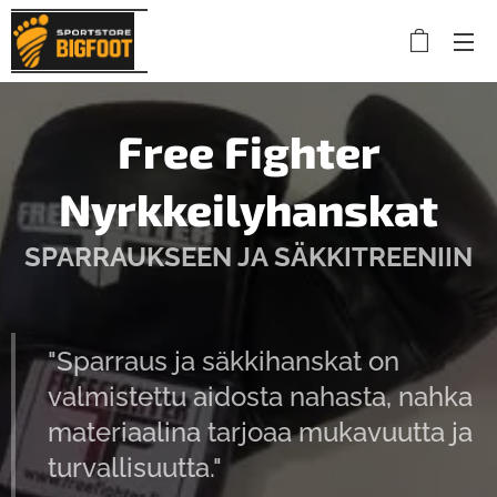
Free Fighter
Nyrkkeilyhanskat
SPARRAUKSEEN JA SÄKKITREENIIN
"Sparraus ja säkkihanskat on
valmistettu aidosta nahasta, nahka
materiaalina tarjoaa mukavuutta ja
turvallisuutta."