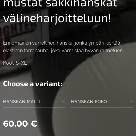
mustat säkkihanskat
välineharjoitteluun!
Erinomainen varrellinen hanska, jonka ympäri kiertää
elastinen tarranauha, joka varmistaa hyvän rannetuen.
Koot: S-XL
Choose a variant:
HANSKAN MALLI
HANSKAN KOKO
60.00
€