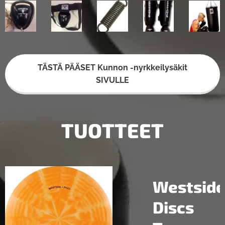
TÄSTÄ PÄÄSET Kunnon -nyrkkeilysäkit
SIVULLE
TUOTTEET
de
Westsid
Discs