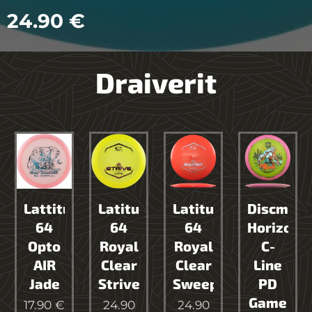
24.90
€
Draiverit
nia
Lattitude
Latitude
Latitude
Discmani
64
64
64
Horizon
Opto
Royal
Royal
C-
AIR
Clear
Clear
Line
r
Jade
Strive
Sweep
PD
logy
Game
17.90
€
24.90
24.90