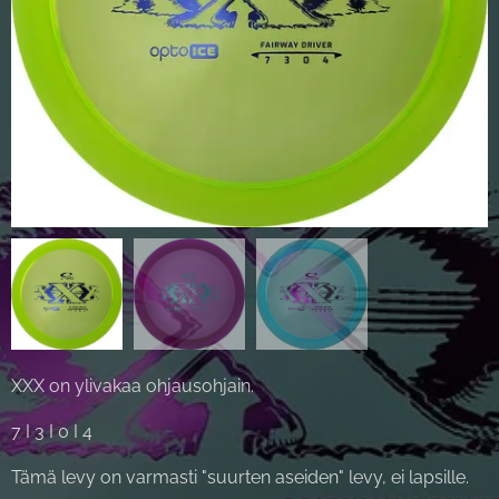
XXX on ylivakaa ohjausohjain.
7 I 3 I 0 I 4
Tämä levy on varmasti "suurten aseiden" levy, ei lapsille.