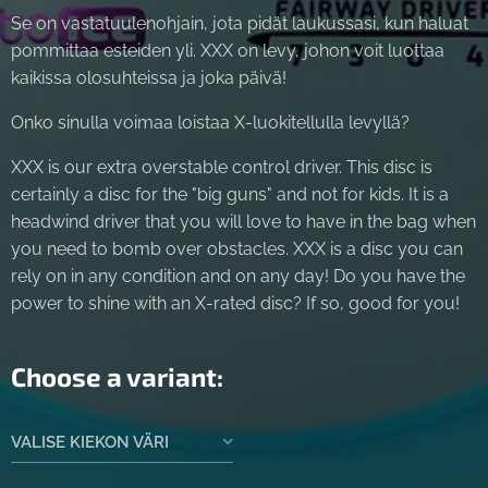
Se on vastatuulenohjain, jota pidät laukussasi, kun haluat
pommittaa esteiden yli. XXX on levy, johon voit luottaa
kaikissa olosuhteissa ja joka päivä!
Onko sinulla voimaa loistaa X-luokitellulla levyllä?
XXX is our extra overstable control driver. This disc is
certainly a disc for the "big guns" and not for kids. It is a
headwind driver that you will love to have in the bag when
you need to bomb over obstacles. XXX is a disc you can
rely on in any condition and on any day! Do you have the
power to shine with an X-rated disc? If so, good for you!
Choose a variant:
VALISE KIEKON VÄRI