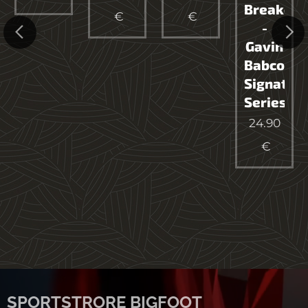
Breaker
€
€
-
Gavin
h
Babcock
Signatur
Series
24.90
€
ons
SPORTSTRORE BIGFOOT